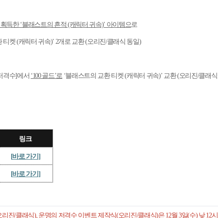
으로 획득한 ‘블래스트의 흔적 (캐릭터 귀속)’ 아이템으
로
환 티켓 (캐릭터 귀속)’ 2개로 교환 (오리진/클래식 동일)
의 저격수]에서
‘100 골드’로
‘블래스트의 교환 티켓 (캐릭터 귀속)’ 교환 (오리진/클래식
링크
[
바로 가기]
[
바로 가기]
리진/클래식), 운명의 저격수 이벤트 제작식(오리진/클래식)은 12월 3일(수) 낮 12