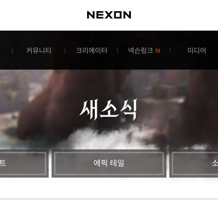
커뮤니티
크리에이터
넥슨링크
미디어
새소식
트
에픽 테일