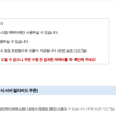
다
.
부스팅
)
캐릭터에만
사용하실
수
있습니다
.
용하실
수
있습니다
.
내
계정
우편함
으로
선물이
지급됩니다
.
(
우편
보관
기간
7
일
)
드릴
수
없으니
,
우편
수령
전
접속한
캐릭터를
꼭
~
확인해
주세요
!
클래식 서버 얼리버드 쿠폰]
일반/하이퍼부스팅)’ 내에서
계정당 1회만 사용
할 수 있습니다. (우편 보관 기간 7일)