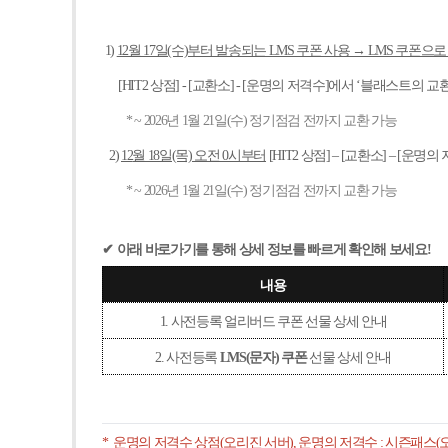
1)
12월 17일(수)부터 발송되는 LMS 쿠폰 사용 → LMS 쿠폰
[HIT2 상점] - [교환소] - [운명의 저격수]에서 ‘블래스트의 교
* ~ 2026
년 1월 21일(수) 정기점검 전까지 교환 가능
2)
12
월 18일(목) 오전 0시부터
[HIT2
상점] – [교환소] – [운명
* ~ 2026
년 1월 21일(수) 정기점검 전까지 교환 가능
✔
아래 바로가기를 통해 상세 정보를 빠르게 확인해 보세요!
내용
1.
사전등록 얼리버드 쿠폰 선물 상세 안내
2.
사전등록
LMS(문자) 쿠폰
선물 상세 안내
* 운명의 저격수 상점(오리진 서버), 운명의 저격수 : 시즌패스(오