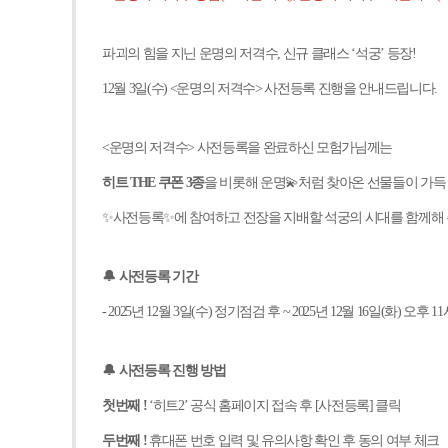
파괴의 힘을 지닌 운명의 저격수, 신규 클래스 ‘석궁’ 등장!
12
월 3일(수) <운명의 저격수> 사전등록 진행을 안내드립니다.
<
운명의 저격수> 사전등록을 완료하신 모험가님께는
히트 THE 쿠폰 3종
을 비롯해 운명
💫
처럼 찾아온 선물들이 가득
✨
사전등록
✨
에 참여하고 전장을 지배할 석궁의 시대를 함께해 
🔔
사전등록 기간
- 2025
년 12월 3일(수) 정기점검 후 ~ 2025년 12월 16일(화) 오후 1
🔔
사전등록 진행 방법
첫번째 !
‘히트2’ 공식 홈페이지 접속 후 [사전등록] 클릭
두번째 !
휴대폰 번호 입력 및 유의사항 확인 후 동의 여부 체크