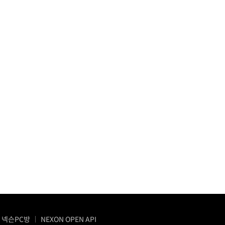
넥슨PC방
NEXON OPEN API